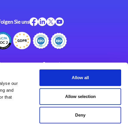
Folgen Sie uns
ftware
Support
ngen
Partner
Allow all
alyse our
Impressum
klärung
ing and
derlassungen
Allow selection
r that
Deny