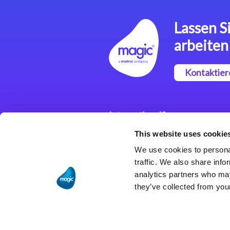
Lassen Si
arbeiten
Kontaktier
Integrationslösungen
This website uses cookie
Magic xpi
Integrationsplattform
We use cookies to personal
traffic. We also share info
analytics partners who may
they’ve collected from your