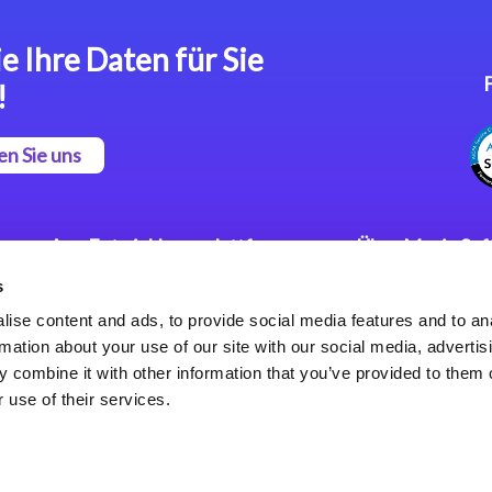
e Ihre Daten für Sie
!
en Sie uns
App Entwicklungsplattform
Über Magic So
s
Magic xpa Low Code
Pressemitteilu
Plattform
Karriere
ise content and ads, to provide social media features and to an
Datenschutzer
rmation about your use of our site with our social media, advertis
Magic xpa Web Application
Weltweite Nie
 combine it with other information that you’ve provided to them o
Framework
 use of their services.