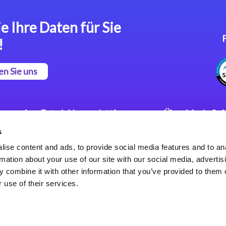
e Ihre Daten für Sie
!
en Sie uns
App Entwicklungsplattform
Über Magic So
s
Magic xpa Low Code
Pressemitteilu
Plattform
Karriere
ise content and ads, to provide social media features and to an
Datenschutzer
rmation about your use of our site with our social media, advertis
Magic xpa Web Application
Weltweite Nie
 combine it with other information that you’ve provided to them o
Framework
 use of their services.