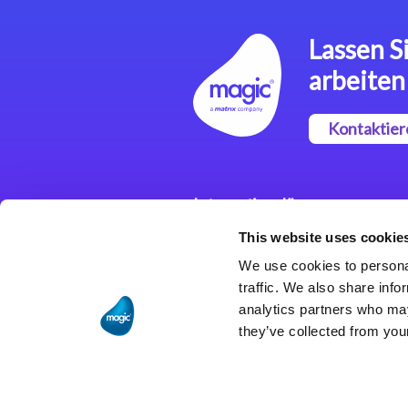
Lassen Si
arbeiten
Kontaktier
Integrationslösungen
This website uses cookie
Magic xpi
Integrationsplattform
We use cookies to personal
traffic. We also share info
analytics partners who may
they’ve collected from your