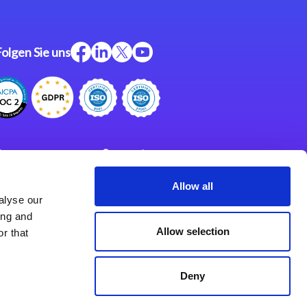
Folgen Sie uns
ftware
Support
ngen
Partner
Allow all
alyse our
Impressum
klärung
ing and
derlassungen
Allow selection
r that
Deny