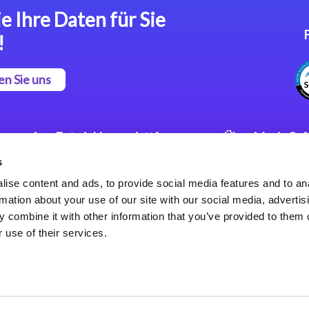
e Ihre Daten für Sie
!
en Sie uns
App Entwicklungsplattform
Über Magic So
s
Magic xpa Low Code
Pressemitteilu
Plattform
Karriere
ise content and ads, to provide social media features and to an
Datenschutzer
rmation about your use of our site with our social media, advertis
Magic xpa Web Application
Weltweite Nie
 combine it with other information that you’ve provided to them o
Framework
 use of their services.