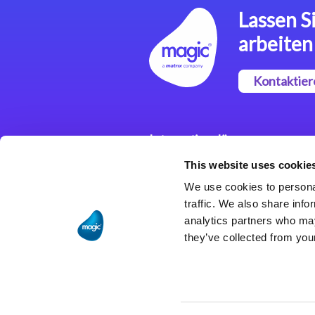
Lassen Si
arbeiten
Kontaktier
Integrationslösungen
This website uses cookie
Magic xpi
Integrationsplattform
We use cookies to personal
traffic. We also share info
analytics partners who may
they’ve collected from your