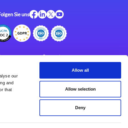
Folgen Sie uns
ftware
Support
ngen
Partner
Allow all
alyse our
Impressum
klärung
ing and
derlassungen
Allow selection
r that
Deny