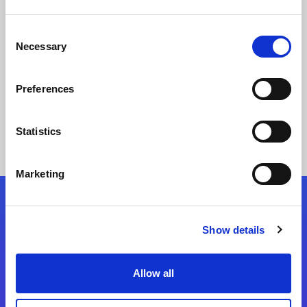
personalisiertes High-End Kundenerlebnis und
Consent
modernisiert Geschäftsprozesse mit Magic
Necessary
Selection
Story lesen
Preferences
Statistics
Marketing
Folgen Sie uns
Show details
Start exceeding your digital transformation
Allow all
today
Kontaktieren Sie uns