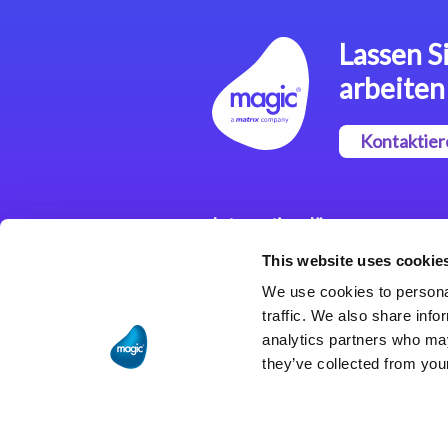
Lassen Si
arbeiten
Kontaktier
Integrationslösungen
This website uses cookie
Magic xpi
Integrationsplattform
We use cookies to personal
traffic. We also share info
analytics partners who may
they’ve collected from your