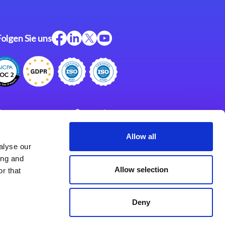
Folgen Sie uns
ftware
Support
ngen
Partner
Allow all
alyse our
Impressum
klärung
ing and
derlassungen
Allow selection
r that
Deny