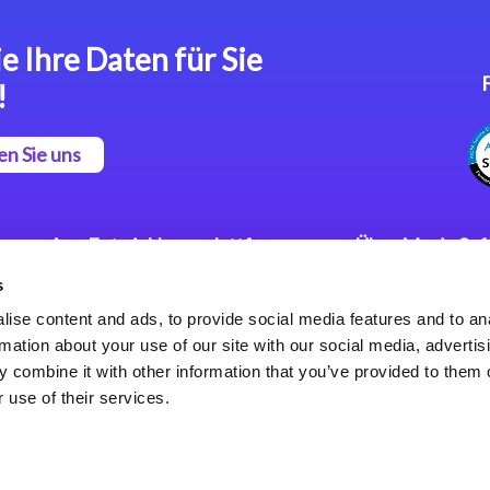
e Ihre Daten für Sie
!
en Sie uns
App Entwicklungsplattform
Über Magic So
s
Magic xpa Low Code
Pressemitteilu
Plattform
Karriere
ise content and ads, to provide social media features and to an
Datenschutzer
rmation about your use of our site with our social media, advertis
Magic xpa Web Application
Weltweite Nie
 combine it with other information that you’ve provided to them o
Framework
 use of their services.