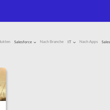
dukten
Nach Branche
Nach Apps
Salesforce
IT
Sale