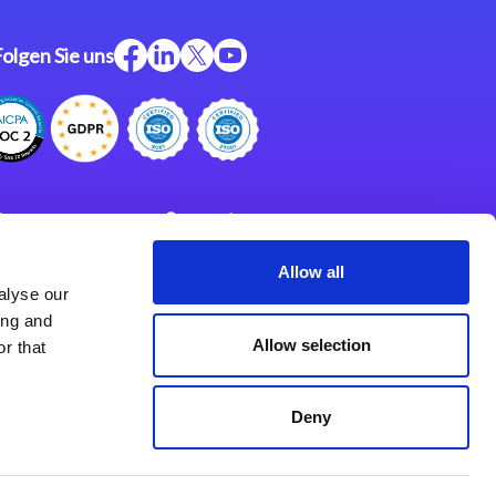
Folgen Sie uns
ftware
Support
ngen
Partner
Allow all
alyse our
Impressum
klärung
ing and
derlassungen
Allow selection
r that
Deny