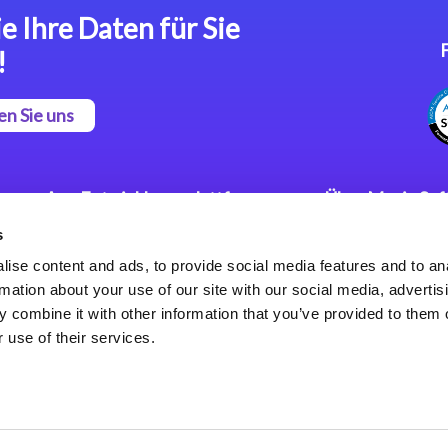
e Ihre Daten für Sie
!
en Sie uns
App Entwicklungsplattform
Über Magic So
s
Magic xpa Low Code
Pressemitteilu
Plattform
Karriere
ise content and ads, to provide social media features and to an
Datenschutzer
rmation about your use of our site with our social media, advertis
Magic xpa Web Application
Weltweite Nie
 combine it with other information that you’ve provided to them o
Framework
 use of their services.