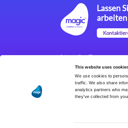
Lassen Si
arbeiten
Kontaktier
Integrationslösungen
This website uses cookie
Magic xpi
Integrationsplattform
We use cookies to personal
traffic. We also share info
analytics partners who may
they’ve collected from your