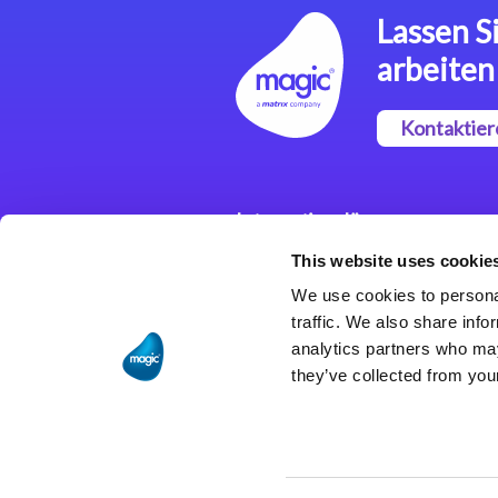
Lassen Si
arbeiten
Kontaktier
Integrationslösungen
This website uses cookie
Magic xpi
Integrationsplattform
We use cookies to personal
traffic. We also share info
analytics partners who may
they’ve collected from your