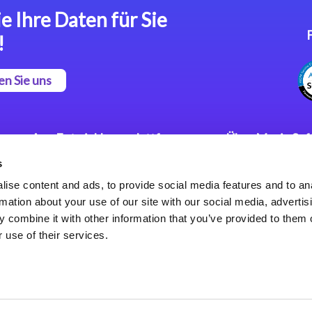
e Ihre Daten für Sie
!
en Sie uns
App Entwicklungsplattform
Über Magic So
s
Magic xpa Low Code
Pressemitteilu
Plattform
Karriere
ise content and ads, to provide social media features and to an
Datenschutzer
rmation about your use of our site with our social media, advertis
Magic xpa Web Application
Weltweite Nie
 combine it with other information that you’ve provided to them o
Framework
 use of their services.