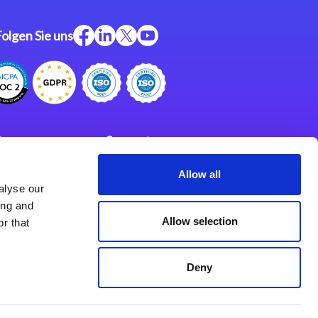
Folgen Sie uns
ftware
Support
ngen
Partner
Allow all
alyse our
Impressum
klärung
ing and
derlassungen
Allow selection
r that
Deny