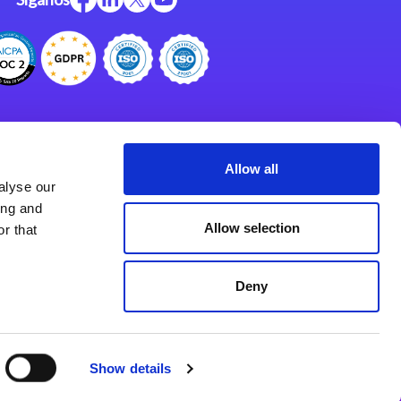
Centro de Recursos
Centro de Apoyo
Allow all
alyse our
Programa de Asociados
ing and
Allow selection
r that
Deny
Show details