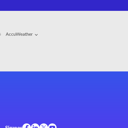
s
AccuWeather
Síganos