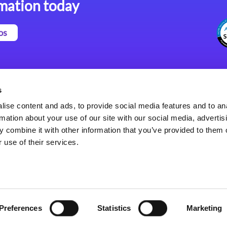
mation today
os
Magic xpa Plataforma Low-
Comunicados de Prensa
Code
(Inglés)
s
Marco de Aplicaciones Web
Acerca de Magic
ise content and ads, to provide social media features and to an
de Magic xpa
Oficinas Internacionales
rmation about your use of our site with our social media, advertis
Políticas de Privacidad
 combine it with other information that you’ve provided to them o
Políticas de Privacidad
 use of their services.
Preferences
Statistics
Marketing