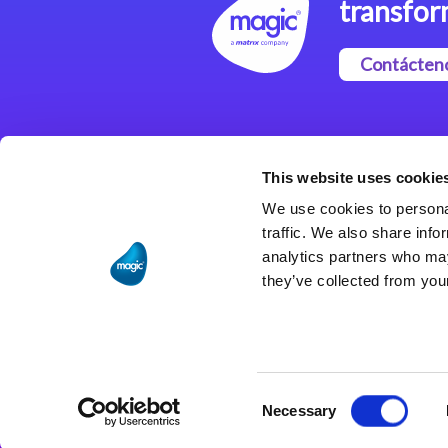
transfor
Contácten
Magic xpi Plataforma de
Integración
This website uses cookie
Soluciones de integración
We use cookies to personal
traffic. We also share info
analytics partners who may
they’ve collected from your
Consent
Necessary
Selection