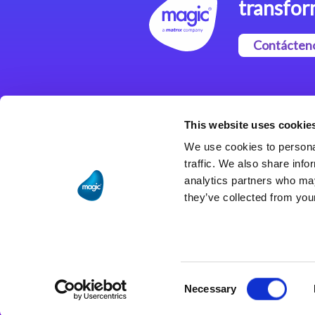
transfor
Contácten
Magic xpi Plataforma de
Integración
This website uses cookie
Soluciones de integración
We use cookies to personal
traffic. We also share info
analytics partners who may
they’ve collected from your
Consent
Necessary
Selection