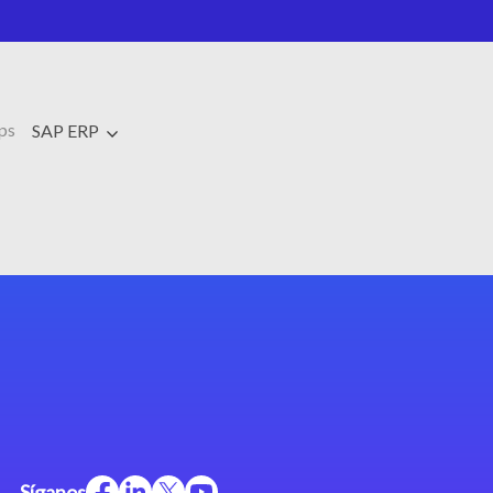
ps
SAP ERP
Síganos