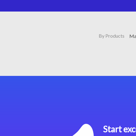
By Products
Mag
Start exc