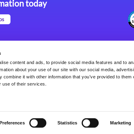
mation today
os
Magic xpa Plataforma Low-
Comunicados de Prensa
Code
(Inglés)
s
Marco de Aplicaciones Web
Acerca de Magic
ise content and ads, to provide social media features and to an
de Magic xpa
Oficinas Internacionales
rmation about your use of our site with our social media, advertis
Políticas de Privacidad
 combine it with other information that you’ve provided to them o
Políticas de Privacidad
 use of their services.
Preferences
Statistics
Marketing