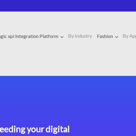
By Industry
By Ap
ic xpi Integration Platform
Fashion
eeding your digital