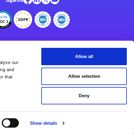
Centro de Recursos
Centro de Apoyo
Allow all
alyse our
Programa de Asociados
ing and
Allow selection
r that
Deny
Show details