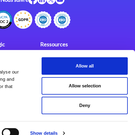
ic
Ressources
Support
Allow all
investisseurs
fidentialité
alyse our
Partenaires
ing and
Allow selection
r that
Deny
Show details