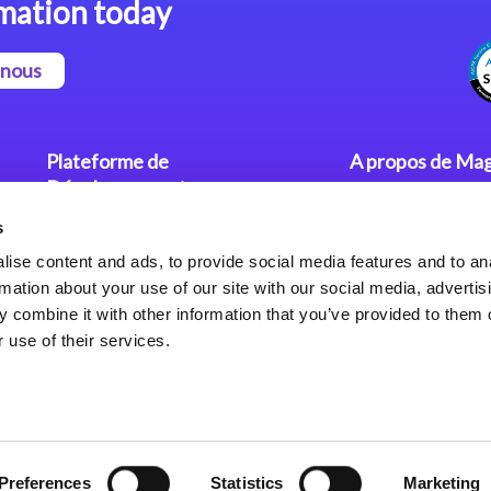
mation today
-nous
Plateforme de
A propos de Mag
Développement
Communiqués
s
Dev. Low-Code avec Magic
Nos Bureaux
xpa
Politique de Con
ise content and ads, to provide social media features and to an
rmation about your use of our site with our social media, advertis
Framework Web pour Magic
 combine it with other information that you’ve provided to them o
xpa
 use of their services.
Preferences
Statistics
Marketing