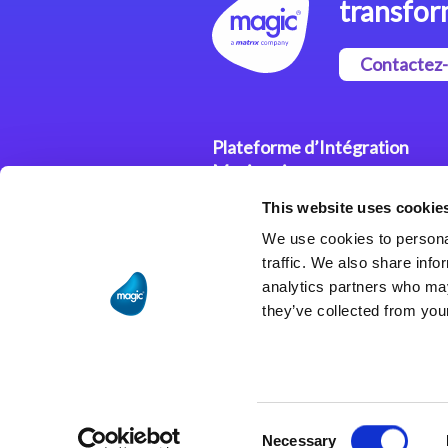
transfor
Contactez
Plateforme d’Intégration
Magic xpi
This website uses cookie
Plateformes d’Intégration
We use cookies to personal
Solutions d’Intégration
traffic. We also share info
analytics partners who may
they’ve collected from your
Consent
Necessary