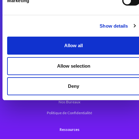
Marketing
Plateforme d’Intégration Magic xpi
Plateformes d’Intégration
Solutions d’Intégration
Show details
Plateforme de Développement
Allow all
Dev. Low-Code avec Magic xpa
Framework Web pour Magic xpa
Allow selection
A propos de Magic
Deny
Communiqués
Nos Bureaux
Politique de Confidentialité
Ressources