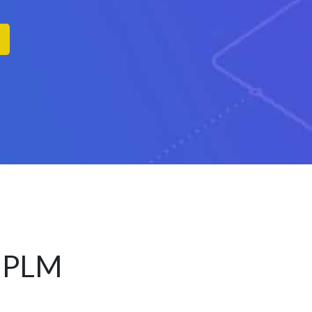
e PLM