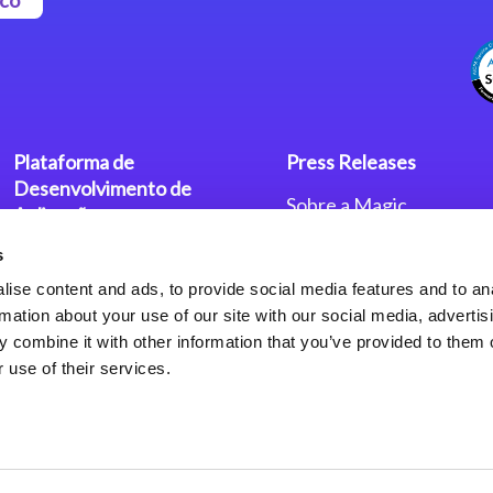
Plataforma de
Press Releases
Desenvolvimento de
Sobre a Magic
Aplicações
Escritórios no Mundo
s
Plataforma Low-Code Magic
Press Releases
xpa
Política de Privacidade
ise content and ads, to provide social media features and to an
Política de Privacidade
rmation about your use of our site with our social media, advertis
Framework de Aplicações
 combine it with other information that you’ve provided to them o
Web do Magic xpa
 use of their services.