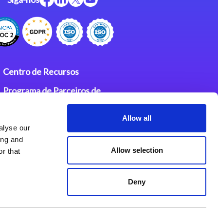
Centro de Recursos
Programa de Parceiros de
Integração Magic
Allow all
Contatos
alyse our
ing and
Allow selection
r that
Deny