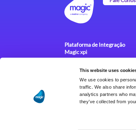
Plataforma de Integração
Magic xpi
Produtos
This website uses cookie
Soluções de Integração
We use cookies to personal
traffic. We also share info
analytics partners who may
they’ve collected from your