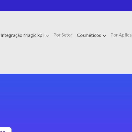
Por Setor
Por Aplic
 Integração Magic xpi
Cosméticos
sco