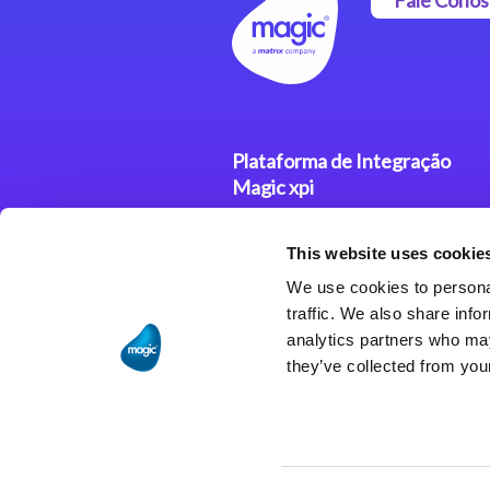
Plataforma de Integração
Magic xpi
Produtos
This website uses cookie
Soluções de Integração
We use cookies to personal
traffic. We also share info
analytics partners who may
they’ve collected from your