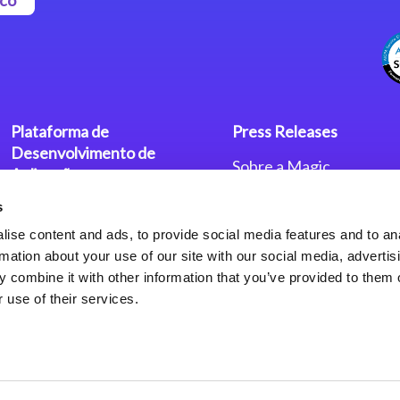
Plataforma de
Press Releases
Desenvolvimento de
Sobre a Magic
Aplicações
Escritórios no Mundo
s
Plataforma Low-Code Magic
Press Releases
xpa
Política de Privacidade
ise content and ads, to provide social media features and to an
Política de Privacidade
rmation about your use of our site with our social media, advertis
Framework de Aplicações
 combine it with other information that you’ve provided to them o
Web do Magic xpa
 use of their services.