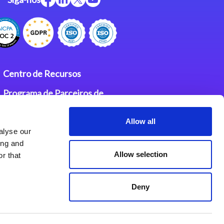
Centro de Recursos
Programa de Parceiros de
Integração Magic
Allow all
Contatos
alyse our
ing and
Allow selection
r that
Deny