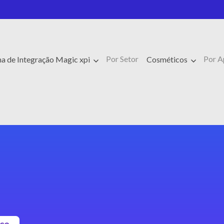
Por Setor
Por A
a de Integração Magic xpi
Cosméticos
sco