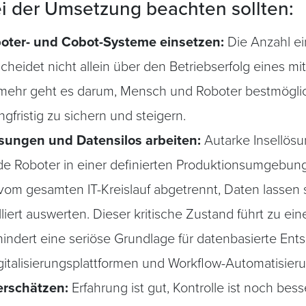
ei der Umsetzung beachten sollten:
boter- und Cobot-Systeme einsetzen:
Die Anzahl ei
eidet nicht allein über den Betriebserfolg eines mi
mehr geht es darum, Mensch und Roboter bestmögli
gfristig zu sichern und steigern.
sungen und Datensilos arbeiten:
Autarke Insellösu
ende Roboter in einer definierten Produktionsumgebu
 vom gesamten IT-Kreislauf abgetrennt, Daten lassen 
iert auswerten. Dieser kritische Zustand führt zu e
indert eine seriöse Grundlage für datenbasierte Ent
igitalisierungsplattformen und Workflow-Automatisier
erschätzen:
Erfahrung ist gut, Kontrolle ist noch bes