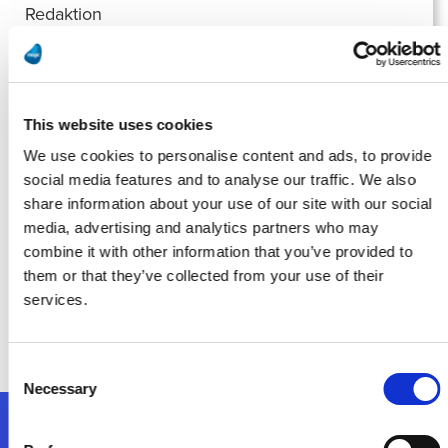
Redaktion
Cloud-Integration, KI und Automatisierung Magic Software stellt
smarte Cloud-Lösung für Mittelstand vor
Weiterlesen
This website uses cookies
We use cookies to personalise content and ads, to provide
social media features and to analyse our traffic. We also
share information about your use of our site with our social
Redaktion
media, advertising and analytics partners who may
combine it with other information that you’ve provided to
them or that they’ve collected from your use of their
Magic Software stellt neue Plattform MagicTouch vor –
Grundlage für KI durch Datenmanagement, Automatisierung
services.
und Cloud-Integration
Weiterlesen
Consent
Necessary
Selection
Folgen Sie uns