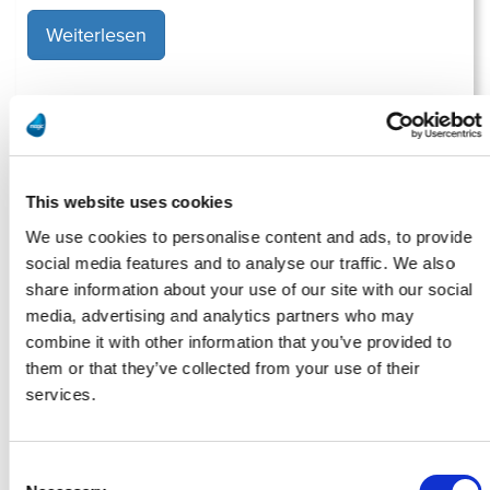
Weiterlesen
Redaktion
This website uses cookies
Cloud-Integration, KI und Automatisierung Magic Software stellt
smarte Cloud-Lösung für Mittelstand vor
We use cookies to personalise content and ads, to provide
Weiterlesen
social media features and to analyse our traffic. We also
share information about your use of our site with our social
media, advertising and analytics partners who may
combine it with other information that you’ve provided to
them or that they’ve collected from your use of their
Redaktion
services.
Magic Software stellt neue Plattform MagicTouch vor –
Grundlage für KI durch Datenmanagement, Automatisierung
und Cloud-Integration
Consent