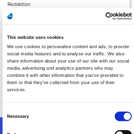
Redaktion
Cloud-Integration, KI und Automatisierung Magic Software stellt
smarte Cloud-Lösung für Mittelstand vor
Weiterlesen
This website uses cookies
We use cookies to personalise content and ads, to provide
social media features and to analyse our traffic. We also
share information about your use of our site with our social
Redaktion
media, advertising and analytics partners who may
combine it with other information that you’ve provided to
them or that they’ve collected from your use of their
Magic Software stellt neue Plattform MagicTouch vor –
Grundlage für KI durch Datenmanagement, Automatisierung
services.
und Cloud-Integration
Weiterlesen
Consent
Necessary
Selection
Folgen Sie uns