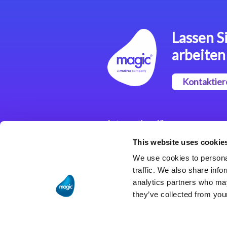
Lassen Si
arbeiten
Kontaktier
Integrationslösungen
This website uses cookie
Magic xpi
Integrationsplattform
We use cookies to personal
traffic. We also share info
analytics partners who may
they’ve collected from your