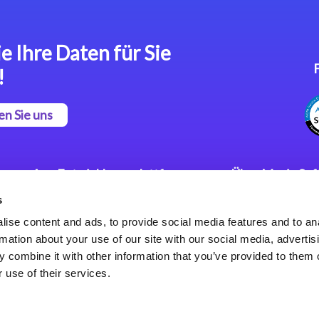
e Ihre Daten für Sie
!
en Sie uns
App Entwicklungsplattform
Über Magic So
s
Magic xpa Low Code
Pressemitteilu
Plattform
Karriere
ise content and ads, to provide social media features and to an
Datenschutzer
rmation about your use of our site with our social media, advertis
Magic xpa Web Application
Weltweite Nie
 combine it with other information that you’ve provided to them o
Framework
 use of their services.