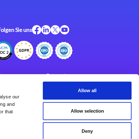
Folgen Sie uns
ftware
Support
ngen
Partner
Allow all
alyse our
Impressum
klärung
ing and
derlassungen
Allow selection
r that
Deny