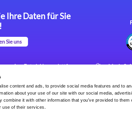
e Ihre Daten für Sie
!
en Sie uns
App Entwicklungsplattform
Über Magic So
s
Magic xpa Low Code
Pressemitteilu
Plattform
Karriere
ise content and ads, to provide social media features and to an
Datenschutzer
rmation about your use of our site with our social media, advertis
Magic xpa Web Application
Weltweite Nie
 combine it with other information that you’ve provided to them o
Framework
 use of their services.