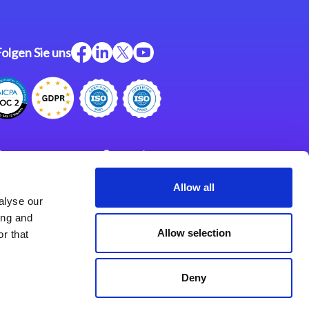
Folgen Sie uns
ftware
Support
ngen
Partner
Allow all
alyse our
Impressum
klärung
ing and
derlassungen
Allow selection
r that
Deny