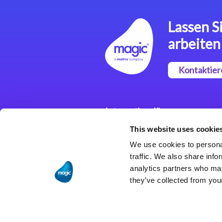
Lassen Si
arbeiten
Kontaktier
Integrationslösungen
This website uses cookie
Magic xpi
Integrationsplattform
We use cookies to personal
traffic. We also share info
analytics partners who may
they’ve collected from your