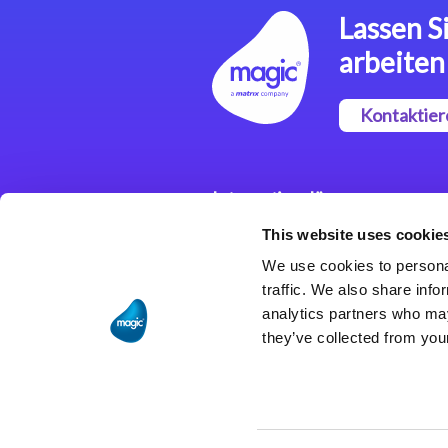
Lassen Si
arbeiten
Kontaktier
Integrationslösungen
This website uses cookie
Magic xpi
Integrationsplattform
We use cookies to personal
traffic. We also share info
analytics partners who may
they’ve collected from your