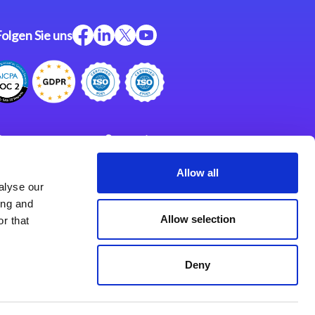
Folgen Sie uns
ftware
Support
ngen
Partner
Allow all
alyse our
Impressum
klärung
ing and
derlassungen
Allow selection
r that
Deny