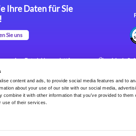
e Ihre Daten für Sie
!
en Sie uns
App Entwicklungsplattform
Über Magic So
s
Magic xpa Low Code
Pressemitteilu
Plattform
Karriere
ise content and ads, to provide social media features and to an
Datenschutzer
rmation about your use of our site with our social media, advertis
Magic xpa Web Application
Weltweite Nie
 combine it with other information that you’ve provided to them o
Framework
 use of their services.