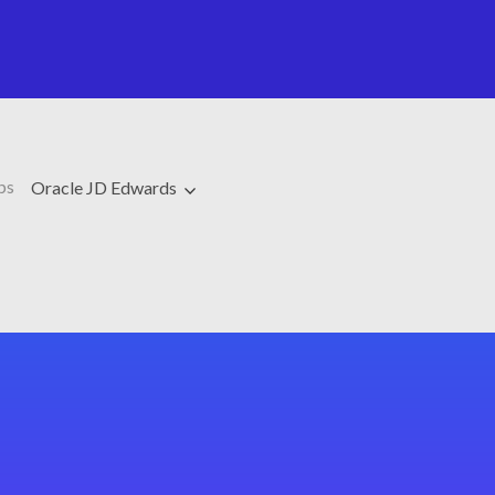
ps
Oracle JD Edwards