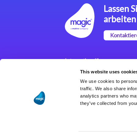
Lassen Si
arbeiten
Kontaktier
Integrationslösungen
This website uses cookie
Magic xpi
Integrationsplattform
We use cookies to personal
traffic. We also share info
analytics partners who may
they’ve collected from your