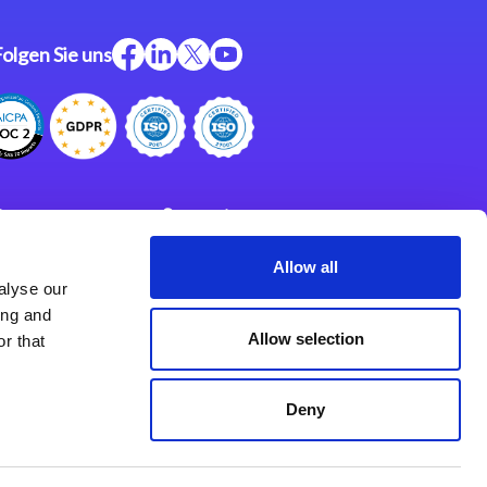
Folgen Sie uns
ftware
Support
ngen
Partner
Allow all
alyse our
Impressum
klärung
ing and
derlassungen
Allow selection
r that
Deny