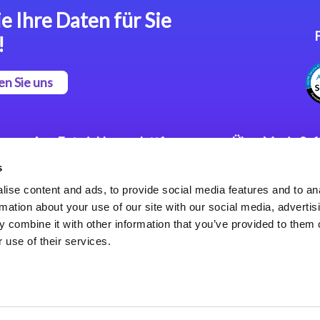
e Ihre Daten für Sie
!
en Sie uns
App Entwicklungsplattform
Über Magic So
s
Magic xpa Low Code
Pressemitteilu
Plattform
Karriere
ise content and ads, to provide social media features and to an
Datenschutzer
rmation about your use of our site with our social media, advertis
Magic xpa Web Application
Weltweite Nie
 combine it with other information that you’ve provided to them o
Framework
 use of their services.