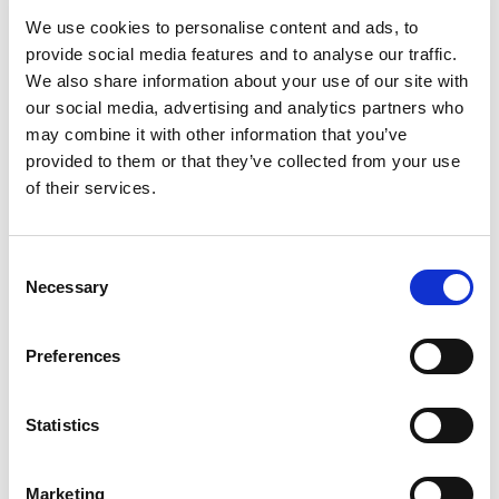
Vollständige Transparenz aller branchenspezifischen
We use cookies to personalise content and ads, to
Prozesse – vom Erzeuger (tierische Herkunft) bis zum
provide social media features and to analyse our traffic.
Verbraucher (Steak auf der Ladentheke) – inklusive
We also share information about your use of our site with
vollständiger Rückverfolgbarkeit über alle
our social media, advertising and analytics partners who
Prozessstufen, Qualitätsmanagement und Kontrolle
may combine it with other information that you’ve
provided to them or that they’ve collected from your use
Zuverlässige Verwaltung enormer Datenmengen und
of their services.
-vielfalt in verschiedenen Formaten und aus
unterschiedlichen Quellen
Nahtloser Datenfluss intern im Unternehmen und
Consent
Necessary
über Schnittstellen zu externen IT-Systemen von
Selection
Behörden und anderen Akteuren der Prozesskette
wie Einkauf, Fleischverarbeitung, Produktion und
Preferences
Vertrieb
Einfaches und schnelles Abbilden notwendiger
Statistics
Strukturen, Prozesse und Besonderheiten in der
Fleischwirtschaft
Marketing