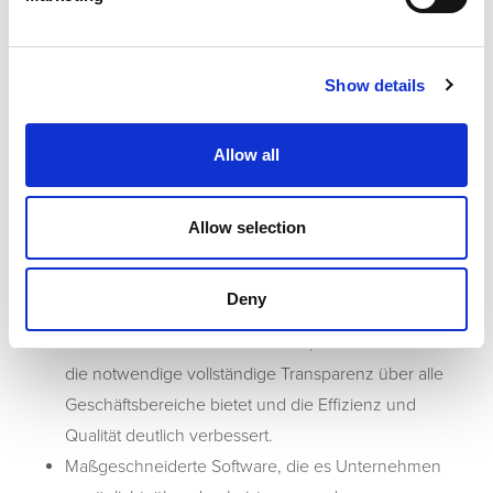
ERGEBNISSE
Show details
Schnelle Implementierung kundenspezifischer ERP-
Allow all
Lösungen, da Magic xpa ein einfach zu bedienendes
Low-Code-Tool ist, für das keine hochqualifizierten
Entwickler notwendig sind.
Allow selection
Agile und schnelle Entwicklung für eine schnelle
Time-to-Market aller ERP-Lösungen, die Datapass für
Deny
seine Kunden entwickelt.
Investitionssichere ERP-Software, die Unternehmen
die notwendige vollständige Transparenz über alle
Geschäftsbereiche bietet und die Effizienz und
Qualität deutlich verbessert.
Maßgeschneiderte Software, die es Unternehmen