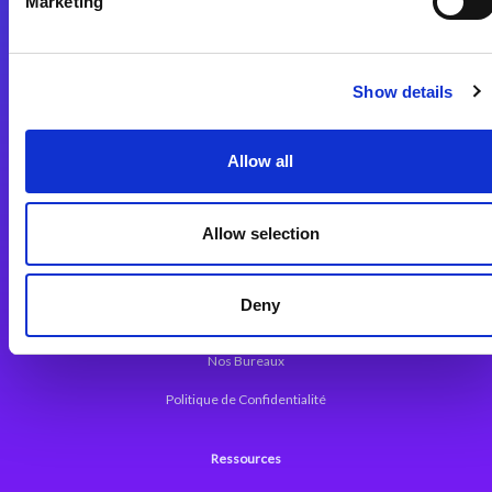
Marketing
Plateforme d’Intégration Magic xpi
Plateformes d’Intégration
Solutions d’Intégration
Show details
Plateforme de Développement
Allow all
Dev. Low-Code avec Magic xpa
Framework Web pour Magic xpa
Allow selection
A propos de Magic
Deny
Communiqués
Nos Bureaux
Politique de Confidentialité
Ressources