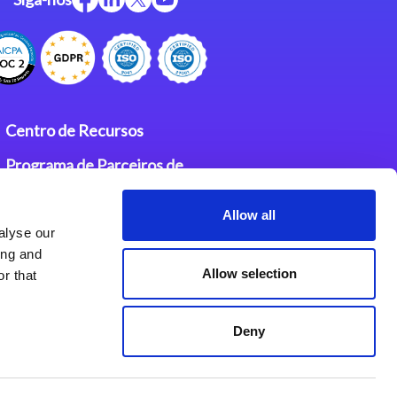
Centro de Recursos
Programa de Parceiros de
Integração Magic
Allow all
Contatos
alyse our
ing and
Allow selection
r that
Deny