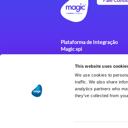
Plataforma de Integração
Magic xpi
Produtos
This website uses cookie
Soluções de Integração
We use cookies to personal
traffic. We also share info
analytics partners who may
they’ve collected from your