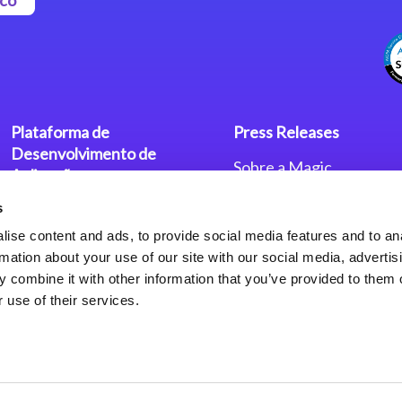
Plataforma de
Press Releases
Desenvolvimento de
Sobre a Magic
Aplicações
Escritórios no Mundo
s
Plataforma Low-Code Magic
Press Releases
xpa
Política de Privacidade
ise content and ads, to provide social media features and to an
Política de Privacidade
rmation about your use of our site with our social media, advertis
Framework de Aplicações
 combine it with other information that you’ve provided to them o
Web do Magic xpa
 use of their services.