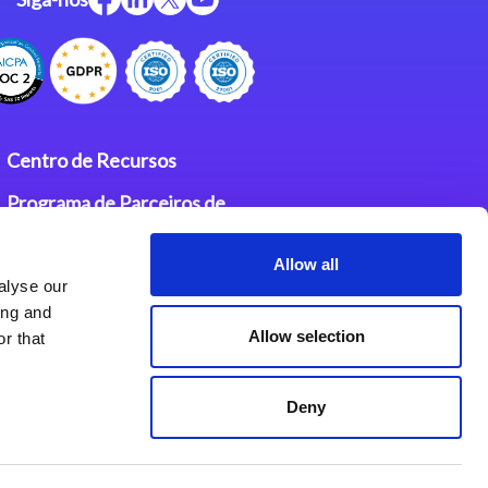
Centro de Recursos
Programa de Parceiros de
Integração Magic
Allow all
Contatos
alyse our
ing and
Allow selection
r that
Deny