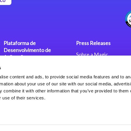
Plataforma de
Press Releases
Desenvolvimento de
Sobre a Magic
Aplicações
Escritórios no Mundo
s
Plataforma Low-Code Magic
Press Releases
xpa
Política de Privacidade
ise content and ads, to provide social media features and to an
Política de Privacidade
rmation about your use of our site with our social media, advertis
Framework de Aplicações
 combine it with other information that you’ve provided to them o
Web do Magic xpa
 use of their services.