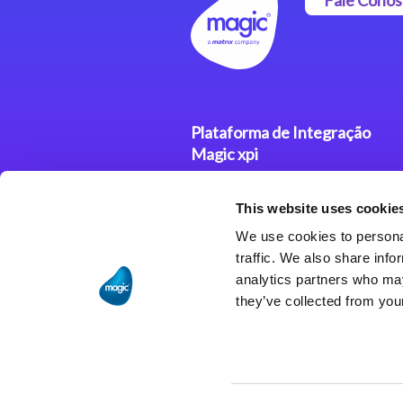
Plataforma de Integração
Magic xpi
Produtos
This website uses cookie
Soluções de Integração
We use cookies to personal
traffic. We also share info
analytics partners who may
they’ve collected from your