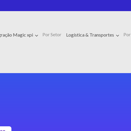
Por Setor
Por
gração Magic xpi
Logística & Transportes
sco