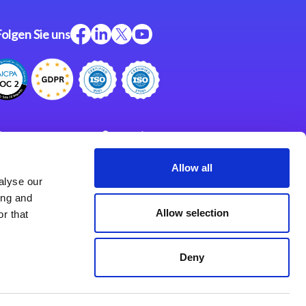
Folgen Sie uns
ftware
Support
ngen
Partner
Allow all
alyse our
Impressum
klärung
ing and
derlassungen
Allow selection
r that
Deny