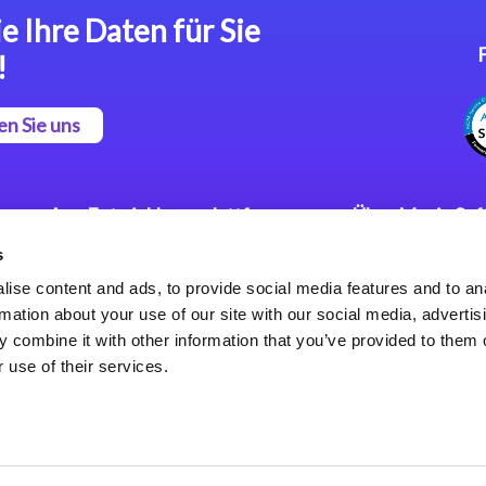
e Ihre Daten für Sie
!
en Sie uns
App Entwicklungsplattform
Über Magic So
s
Magic xpa Low Code
Pressemitteilu
Plattform
Karriere
ise content and ads, to provide social media features and to an
Datenschutzer
rmation about your use of our site with our social media, advertis
Magic xpa Web Application
Weltweite Nie
 combine it with other information that you’ve provided to them o
Framework
 use of their services.