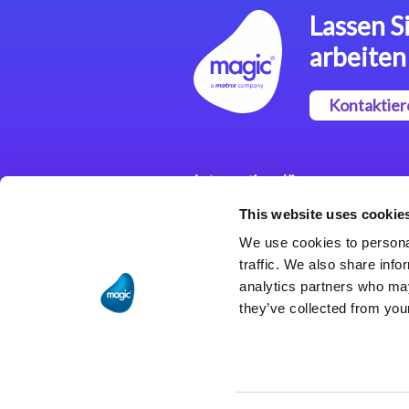
Lassen Si
arbeiten
Kontaktier
Integrationslösungen
This website uses cookie
Magic xpi
Integrationsplattform
We use cookies to personal
traffic. We also share info
analytics partners who may
they’ve collected from your