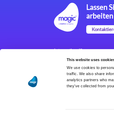
Lassen Si
arbeiten
Kontaktier
Integrationslösungen
This website uses cookie
Magic xpi
Integrationsplattform
We use cookies to personal
traffic. We also share info
analytics partners who may
they’ve collected from your