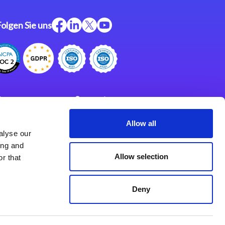
Folgen Sie uns
ftware
Support
ngen
Partner
Allow all
alyse our
Impressum
klärung
ing and
derlassungen
Allow selection
r that
Deny