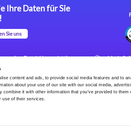
e Ihre Daten für Sie
!
en Sie uns
App Entwicklungsplattform
Über Magic So
s
Magic xpa Low Code
Pressemitteilu
Plattform
Karriere
ise content and ads, to provide social media features and to an
Datenschutzer
rmation about your use of our site with our social media, advertis
Magic xpa Web Application
Weltweite Nie
 combine it with other information that you’ve provided to them o
Framework
 use of their services.