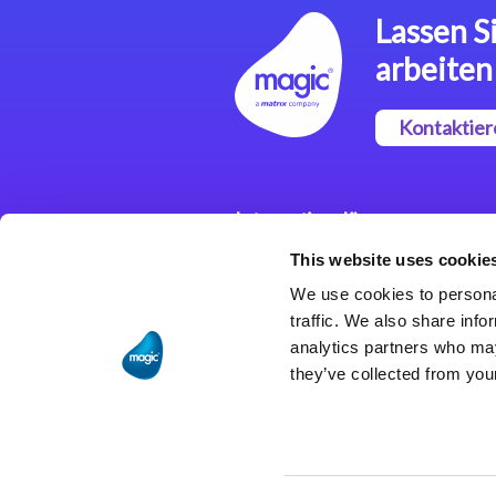
Lassen Si
arbeiten
Kontaktier
Integrationslösungen
This website uses cookie
Magic xpi
Integrationsplattform
We use cookies to personal
traffic. We also share info
analytics partners who may
they’ve collected from your