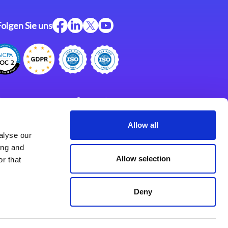
Folgen Sie uns
ftware
Support
ngen
Partner
Allow all
alyse our
Impressum
klärung
ing and
derlassungen
Allow selection
r that
Deny