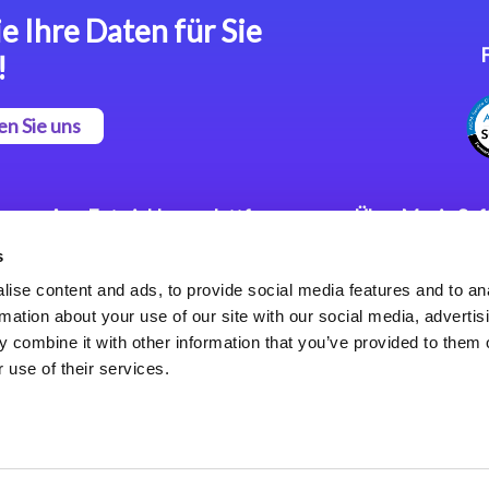
e Ihre Daten für Sie
!
en Sie uns
App Entwicklungsplattform
Über Magic So
s
Magic xpa Low Code
Pressemitteilu
Plattform
Karriere
ise content and ads, to provide social media features and to an
Datenschutzer
rmation about your use of our site with our social media, advertis
Magic xpa Web Application
Weltweite Nie
 combine it with other information that you’ve provided to them o
Framework
 use of their services.