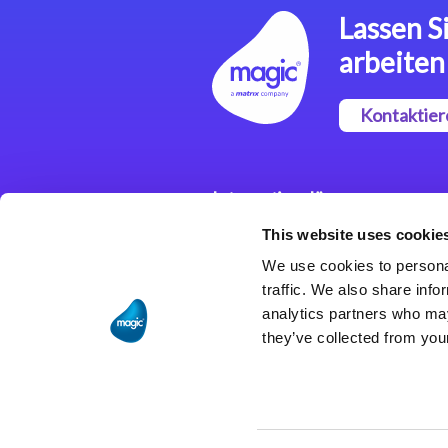
Lassen Si
arbeiten
Kontaktier
Integrationslösungen
This website uses cookie
Magic xpi
Integrationsplattform
We use cookies to personal
traffic. We also share info
analytics partners who may
they’ve collected from your