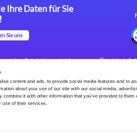
e Ihre Daten für Sie
!
en Sie uns
App Entwicklungsplattform
Über Magic So
s
Magic xpa Low Code
Pressemitteilu
Plattform
Karriere
ise content and ads, to provide social media features and to an
Datenschutzer
rmation about your use of our site with our social media, advertis
Magic xpa Web Application
Weltweite Nie
 combine it with other information that you’ve provided to them o
Framework
 use of their services.