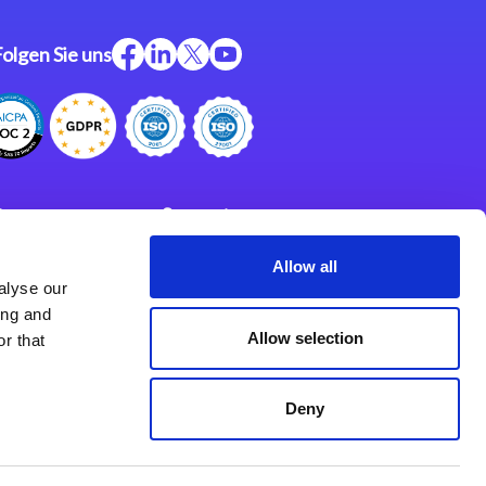
Folgen Sie uns
ftware
Support
ngen
Partner
Allow all
alyse our
Impressum
klärung
ing and
derlassungen
Allow selection
r that
Deny