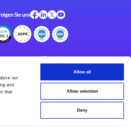
Folgen Sie uns
ftware
Support
ngen
Partner
Allow all
alyse our
Impressum
klärung
ing and
derlassungen
Allow selection
r that
Deny