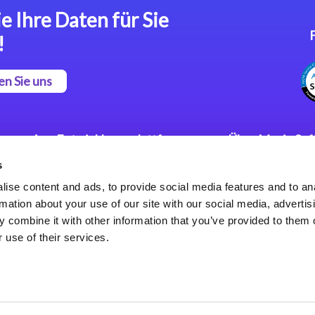
e Ihre Daten für Sie
!
en Sie uns
App Entwicklungsplattform
Über Magic So
s
Magic xpa Low Code
Pressemitteilu
Plattform
Karriere
ise content and ads, to provide social media features and to an
Datenschutzer
rmation about your use of our site with our social media, advertis
Magic xpa Web Application
Weltweite Nie
 combine it with other information that you’ve provided to them o
Framework
 use of their services.