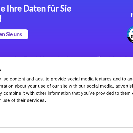
e Ihre Daten für Sie
!
en Sie uns
App Entwicklungsplattform
Über Magic So
s
Magic xpa Low Code
Pressemitteilu
Plattform
Karriere
ise content and ads, to provide social media features and to an
Datenschutzer
rmation about your use of our site with our social media, advertis
Magic xpa Web Application
Weltweite Nie
 combine it with other information that you’ve provided to them o
Framework
 use of their services.