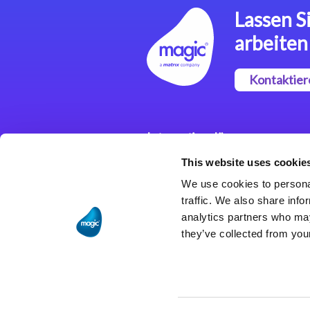
Lassen Si
arbeiten
Kontaktier
Integrationslösungen
This website uses cookie
Magic xpi
Integrationsplattform
We use cookies to personal
traffic. We also share info
analytics partners who may
they’ve collected from your