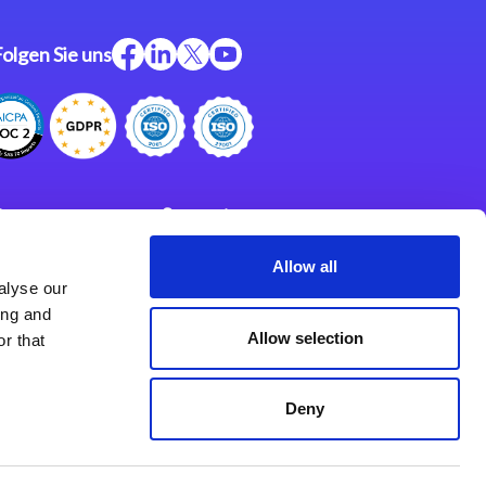
Folgen Sie uns
ftware
Support
ngen
Partner
Allow all
alyse our
Impressum
klärung
ing and
derlassungen
Allow selection
r that
Deny