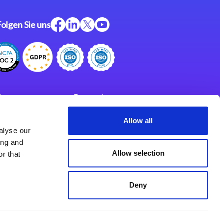
Folgen Sie uns
ftware
Support
ngen
Partner
Allow all
alyse our
Impressum
klärung
ing and
derlassungen
Allow selection
r that
Deny