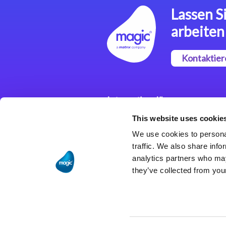
Lassen Si
arbeiten
Kontaktier
Integrationslösungen
This website uses cookie
Magic xpi
Integrationsplattform
We use cookies to personal
traffic. We also share info
analytics partners who may
they’ve collected from your