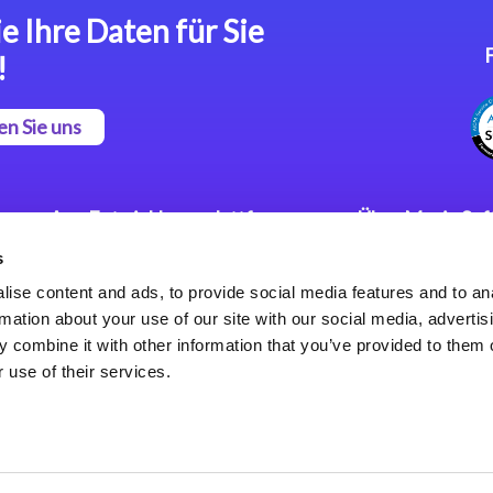
e Ihre Daten für Sie
!
en Sie uns
App Entwicklungsplattform
Über Magic So
s
Magic xpa Low Code
Pressemitteilu
Plattform
Karriere
ise content and ads, to provide social media features and to an
Datenschutzer
rmation about your use of our site with our social media, advertis
Magic xpa Web Application
Weltweite Nie
 combine it with other information that you’ve provided to them o
Framework
 use of their services.