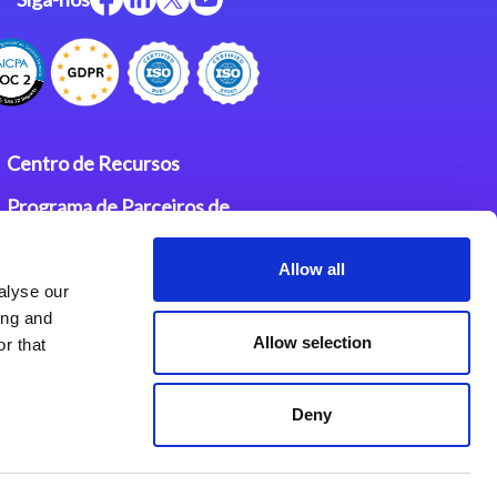
Centro de Recursos
Programa de Parceiros de
Integração Magic
Allow all
Contatos
alyse our
ing and
Allow selection
r that
Deny