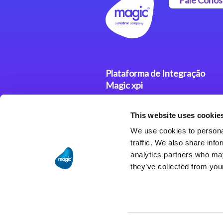
Plataforma de Integração
Magic xpi
Produtos
This website uses cookie
Soluções de Integração
We use cookies to personal
traffic. We also share info
analytics partners who may
they’ve collected from your