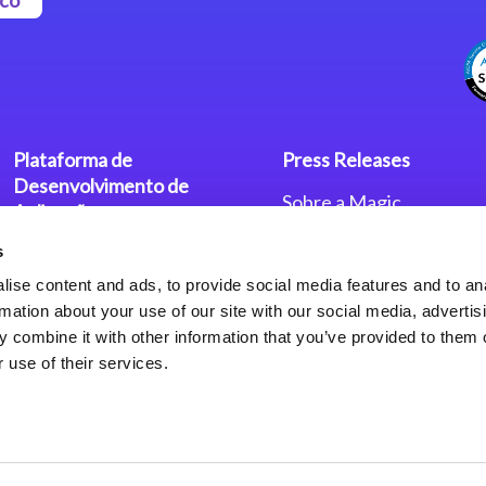
Plataforma de
Press Releases
Desenvolvimento de
Sobre a Magic
Aplicações
Escritórios no Mundo
s
Plataforma Low-Code Magic
Press Releases
xpa
Política de Privacidade
ise content and ads, to provide social media features and to an
Política de Privacidade
rmation about your use of our site with our social media, advertis
Framework de Aplicações
 combine it with other information that you’ve provided to them o
Web do Magic xpa
 use of their services.