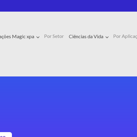
Por Setor
Por Aplica
cações Magic xpa
Ciências da Vida
sco