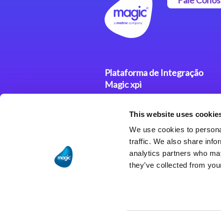
Plataforma de Integração
Magic xpi
Produtos
This website uses cookie
Soluções de Integração
We use cookies to personal
traffic. We also share info
analytics partners who may
they’ve collected from your