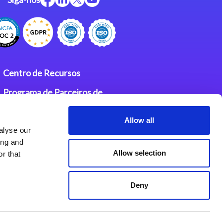
Centro de Recursos
Programa de Parceiros de
Integração Magic
Allow all
Contatos
alyse our
ing and
Allow selection
r that
Deny