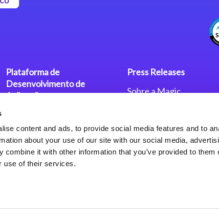
Plataforma de
Press Releases
Desenvolvimento de
Sobre a Magic
Aplicações
Escritórios no Mundo
s
Plataforma Low-Code Magic
Press Releases
xpa
Política de Privacidade
ise content and ads, to provide social media features and to an
Política de Privacidade
rmation about your use of our site with our social media, advertis
Framework de Aplicações
 combine it with other information that you’ve provided to them o
Web do Magic xpa
 use of their services.