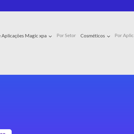
Por Setor
Por Apli
e Aplicações Magic xpa
Cosméticos
sco