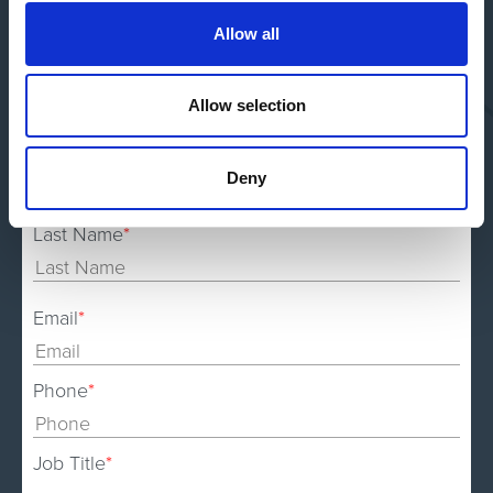
Allow all
Allow selection
First Name
*
Deny
Last Name
*
Email
*
Phone
*
Job Title
*