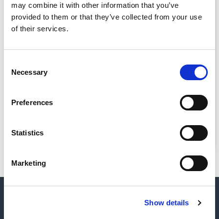
may combine it with other information that you’ve
provided to them or that they’ve collected from your use
Westmor Industries
of their services.
A Westmor Industries terepmunkai mobil
Consent
alkalmazásának háttér integrációját a Magic
Necessary
Selection
biztosítja
Preferences
Elolvasom
Statistics
Marketing
Show details
Kapcsolat