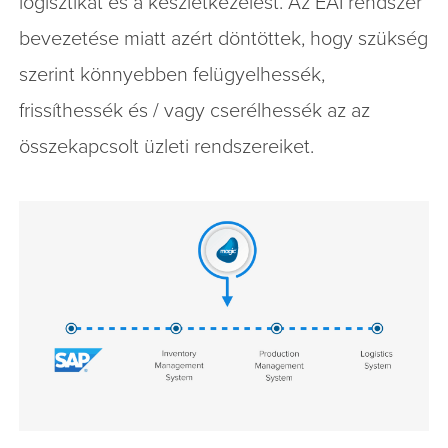
logisztikát és a készletkezelést. Az EAI rendszer
bevezetése miatt azért döntöttek, hogy szükség
szerint könnyebben felügyelhessék,
frissíthessék és / vagy cserélhessék az az
összekapcsolt üzleti rendszereiket.