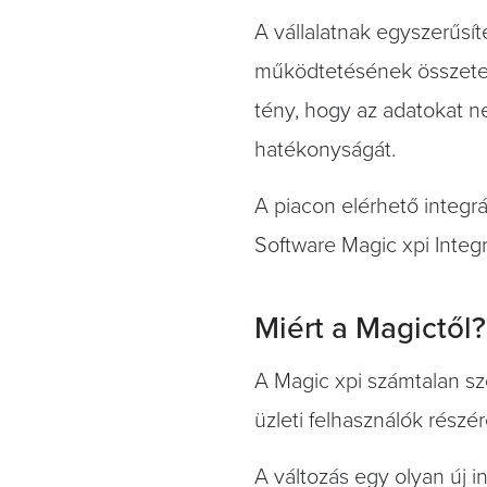
A vállalatnak egyszerűsít
működtetésének összetett
tény, hogy az adatokat n
hatékonyságát.
A piacon elérhető integr
Software Magic xpi Integra
Miért a Magictől?
A Magic xpi számtalan sz
üzleti felhasználók részér
A változás egy olyan új 