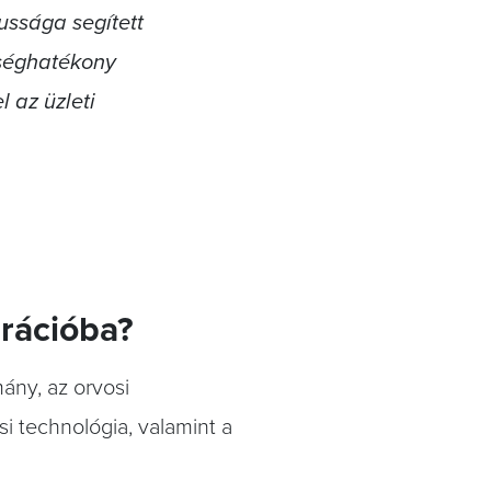
ussága segített
tséghatékony
 az üzleti
grációba?
ány, az orvosi
i technológia, valamint a