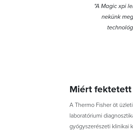
"A Magic xpi l
nekünk megf
technológ
Miért fektetett
A Thermo Fisher öt üzlet
laboratóriumi diagnoszti
gyógyszerészeti klinikai 