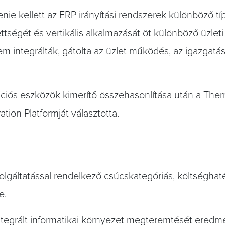
enie kellett az ERP irányítási rendszerek különböző t
ségét és vertikális alkalmazását öt különböző üzleti
em integrálták, gátolta az üzlet működés, az igazgatá
ációs eszközök kimerítő összehasonlítása után a The
tion Platformját választotta.
olgáltatással rendelkező csúcskategóriás, költséghat
e.
integrált informatikai környezet megteremtését ered