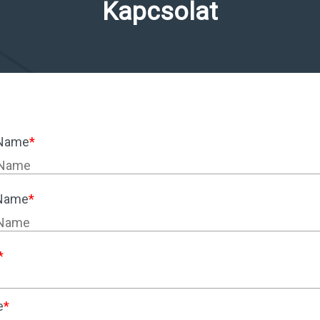
Kapcsolat
 Name
*
 Name
*
*
e
*