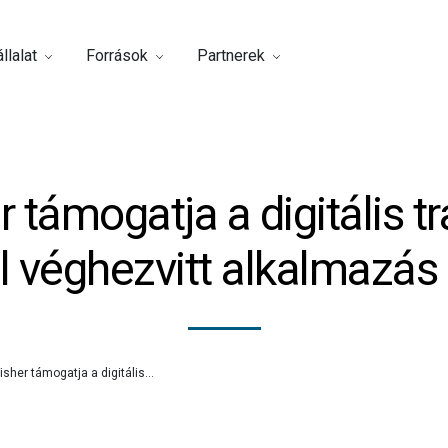
llalat
Források
Partnerek
 támogatja a digitális t
l véghezvitt alkalmazás 
sher támogatja a digitális...