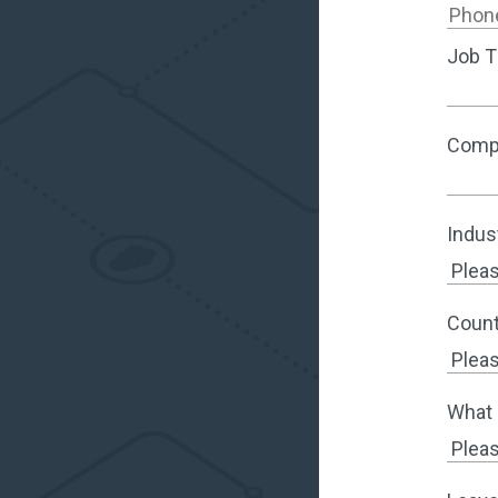
Job Ti
Comp
Indus
Count
What 