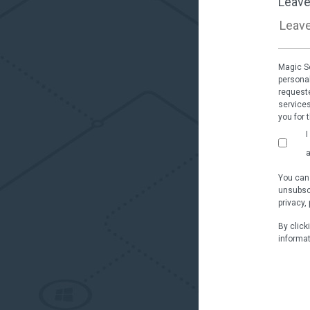
Leave
Magic So
personal
requeste
services
you for 
I
a
You can
unsubscr
privacy,
By click
informat