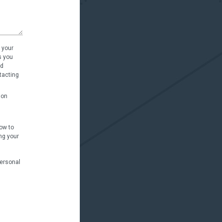
 your
s you
nd
tacting
ion
ow to
ng your
personal