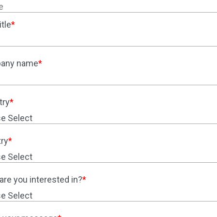
tle
*
any name
*
try
*
ry
*
are you interested in?
*