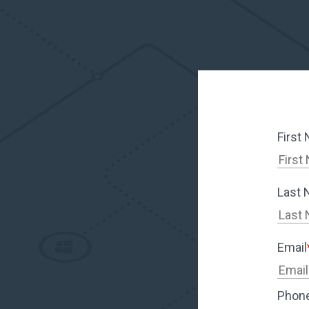
First
Last
Email
Phon