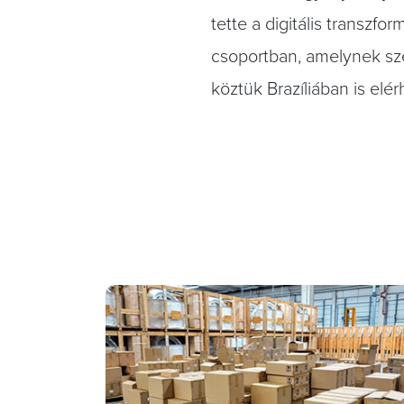
tette a digitális transzf
csoportban, amelynek szé
köztük Brazíliában is elér