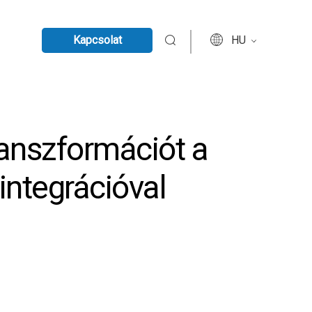
Kapcsolat
HU
ranszformációt a
integrációval