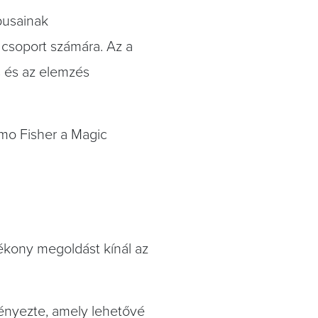
ípusainak
 csoport számára. Az a
s és az elemzés
rmo Fisher a Magic
ékony megoldást kínál az
ményezte, amely lehetővé