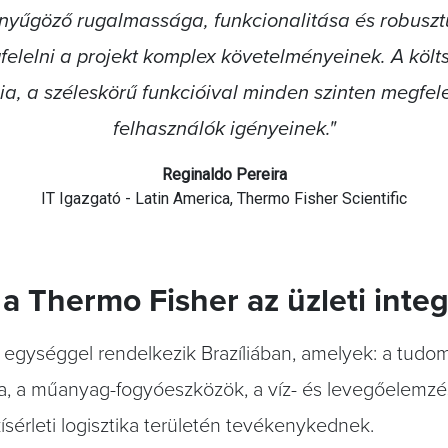
enyűgöző rugalmassága, funkcionalitása és robuszt
elelni a projekt komplex követelményeinek. A köl
ia, a széleskörű funkcióival minden szinten megfelel
felhasználók igényeinek."
Reginaldo Pereira
IT Igazgató - Latin America, Thermo Fisher Scientific
 a Thermo Fisher az üzleti inte
i egységgel rendelkezik Brazíliában, amelyek: a tudom
ka, a műanyag-fogyóeszközök, a víz- és levegőelemzés
kísérleti logisztika területén tevékenykednek.