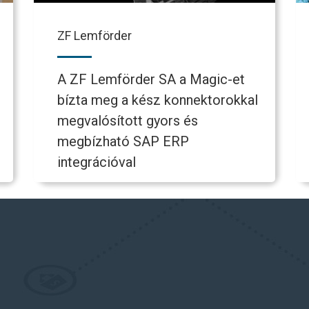
ZF Lemförder
A ZF Lemförder SA a Magic-et
bízta meg a kész konnektorokkal
megvalósított gyors és
megbízható SAP ERP
integrációval