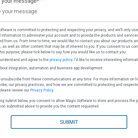
 your message
*
ftware is committed to protecting and respecting your privacy, and we’ll only use
 information to administer your account and to provide the products and service
d from us. From time to time, we would like to contact you about our products a
, as well as other content that may be of interest to you. If you consent to us con
this purpose, please tick below to say how you would like us to contact you:
 understand and agree to the
privacy policy
; I'd like to receive interesting informat
bout integration, automation and business app development.
 unsubscribe from these communications at any time. For more information on h
ibe, our privacy practices, and how we are committed to protecting and respecti
 please review our
Privacy Policy
.
ing submit below, you consent to allow Magic Software to store and process the 
ion submitted above to provide you the content requested.