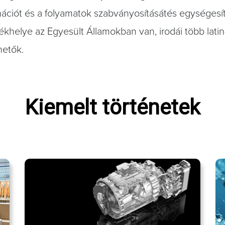
ormációt és a folyamatok szabványosításátés egységesít
khelye az Egyesült Államokban van, irodái több latin
hetők.
Kiemelt történetek