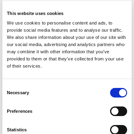
Innovationen und neuen Systemen
unterstützen eine nachhaltige IT-
This website uses cookies
Infrastruktur.
We use cookies to personalise content and ads, to
provide social media features and to analyse our traffic.
We also share information about your use of our site with
End-to-End-System mit API-
our social media, advertising and analytics partners who
may combine it with other information that you’ve
Integration
provided to them or that they’ve collected from your use
of their services.
Mit der Low Code Integrationsplattform konnte
Consent
CREED ein umfassendes vollständiges End-to-
Necessary
Selection
End-System realisieren. Schlüsselfunktionen
und einzelne Bereiche wie Produktion,
Preferences
Auftragsmanagement, Bestandskontrolle und E-
Statistics
Commerce laufen effektiv zusammen und