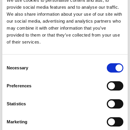
We use cookies to personalise content and ads, to
てサポートを終了いたします。
provide social media features and to analyse our traffic.
We also share information about your use of our site with
Magic xpi サポートライフサイクル
our social media, advertising and analytics partners who
may combine it with other information that you’ve
provided to them or that they’ve collected from your use
■ 今後の移行プランについて
of their services.
GigaSpacesの利用期間は延長可能であり、サ
ポート期間も2027年12月末まで継続されます
Consent
Necessary
Selection
が、
新機能（例：新Excelコンポーネントな
ど）
や
新しいインメモリミドルウェア
Preferences
（IMM）
の利点をご理解・ご評価いただき、
できるだけ早期に最新版（Magic xpi 4.14.1）
Statistics
への移行をご検討いただけますと幸いです。
Marketing