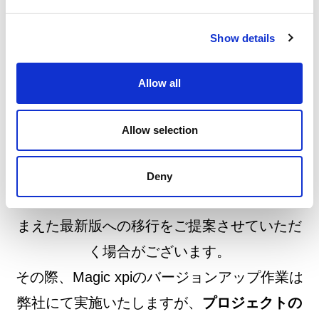
■ Magic xpi Cloud Gatewayをご利用
のお客様へ
Show details
Magic xpiの実行環境を弊社が運用・管理して
いるため、Magic xpi 4.13のGigaSpacesライ
Allow all
センスは引き続きご利用いただけます。ただ
し、Magic xpi 4.13のサポートは
2027年12月
Allow selection
末をもって終了
いたします。
Deny
今後、弊社営業より、サポート終了時期を踏
まえた最新版への移行をご提案させていただ
く場合がございます。
その際、Magic xpiのバージョンアップ作業は
弊社にて実施いたしますが、
プロジェクトの