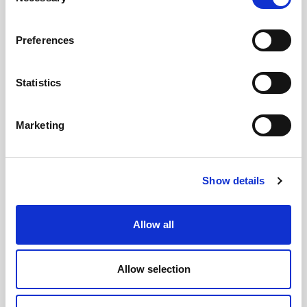
Selection
期間
3日～(半日単位)
システムのAdministrator
パスワードが用意されて
Preferences
いること。
TCP/IPがインストール済
Statistics
でClientとServer間で通
信ができていること。
Web Serverを使用する場
Marketing
合は、インストール済で
利用可能であること。
xpi内部DBとして使用す
るRDBMSがインストー
Show details
ル済で利用可能であるこ
と。またRDBMSのSQL
実行ユーティリティが利
Allow all
用可能であること。
DBA（或いは同等の権
前提条件
限）が用意されているこ
Allow selection
と。
ハードウエア、ソフトウ