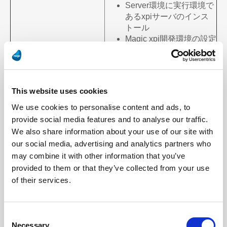
Server環境に実行環境で
あるxpiサーバのインス
トール
Magic xpi開発環境の設定
Magic xpi実行環境の設定
Magic xpiを使用するため
のシステム環境設定
Magic xpiを使用するため
This website uses cookies
の通信環境の設定
サービス内容
アプリケーション作成時
We use cookies to personalise content and ads, to
におけるxpi固有の注意
provide social media features and to analyse our traffic.
点等の整理、指導
We also share information about your use of our site with
開発標準作成支援
our social media, advertising and analytics partners who
グループ開発支援
may combine it with other information that you’ve
開発手順書作成支援
provided to them or that they’ve collected from your use
サンプル作成
of their services.
コンサルティングおよび
指導
アドバイス、Q/A
Consent
Necessary