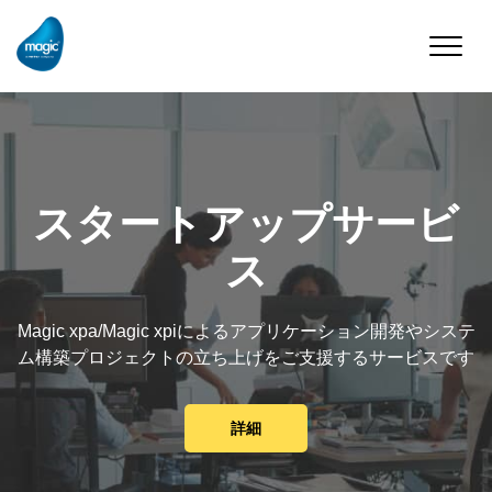
Toggle
naviga
スタートアップサービ
ス
Magic xpa/Magic xpiによるアプリケーション開発やシステ
ム構築プロジェクトの立ち上げをご支援するサービスです
詳細