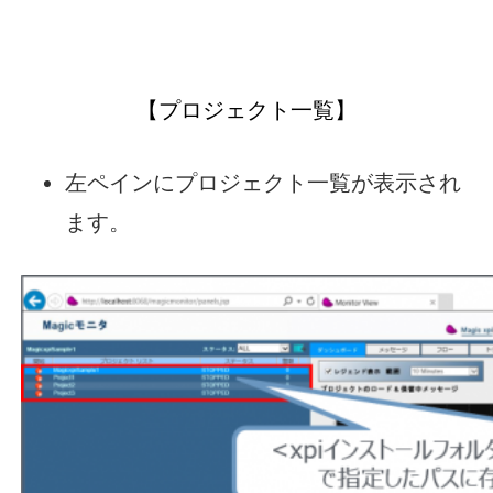
【プロジェクト一覧】
左ペインにプロジェクト一覧が表示され
ます。