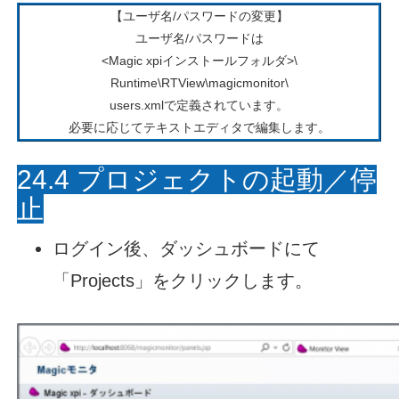
【ユーザ名/パスワードの変更】
ユーザ名/パスワードは
<Magic xpiインストールフォルダ>\
Runtime\RTView\magicmonitor\
users.xmlで定義されています。
必要に応じてテキストエディタで編集します。
24.4 プロジェクトの起動／停
止
ログイン後、ダッシュボードにて
「Projects」をクリックします。