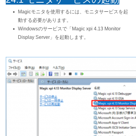
Magicモニタを使用するには、モニタサービスを起
動する必要があります。
Windowsのサービスで「Magic xpi 4.13 Monitor
Display Server」を起動します。