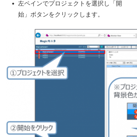
左ペインでプロジェクトを選択し「開
始」ボタンをクリックします。