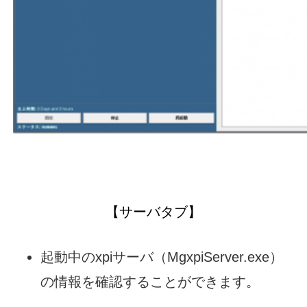
【サーバタブ】
起動中のxpiサーバ（MgxpiServer.exe）
の情報を確認することができます。