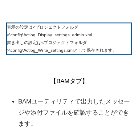
表示の設定は<プロジェクトフォルダ
>\config\Actlog_Display_settings_admin.xml、
書き出しの設定は<プロジェクトフォルダ
>\config\Actlog_Write_settings.xmlとして保存されます。
【BAMタブ】
BAMユーティリティで出力したメッセー
ジや添付ファイルを確認することができ
ます。