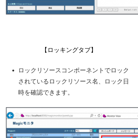
【ロッキングタブ】
ロックリソースコンポーネントでロック
されているロックリソース名、ロック日
時を確認できます。