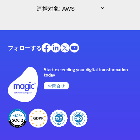
フォローする
Start exceeding your digital transformation
today
お問合せ