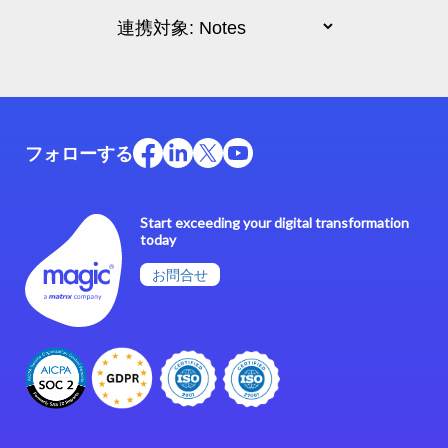
フォローする
Start exceeding your digital transformation
today
お問合せ