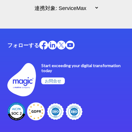
フォローする
Start exceeding your digital transformation
today
お問合せ