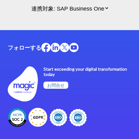
フォローする
Start exceeding your digital transformation
today
お問合せ