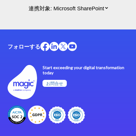
フォローする
Start exceeding your digital transformation
today
お問合せ