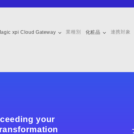
業種別
連携対象
agic xpi Cloud Gateway
化粧品
xceeding your
 transformation