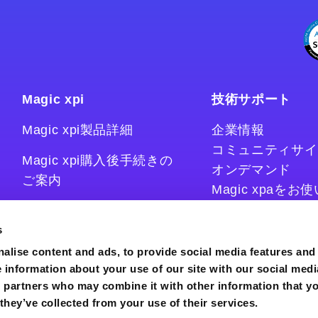
Magic xpi
技術サポート
Magic xpi製品詳細
企業情報
コミュニティサイ
Magic xpi購入後手続きの
オンデマンド
ご案内
Magic xpaを
Magic xpiをお
Magic xpi Cloud Gateway
技術情報サイト
s
コラム
alise content and ads, to provide social media features and
e information about your use of our site with our social medi
s partners who may combine it with other information that y
they’ve collected from your use of their services.