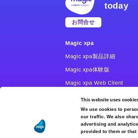
today
お問合せ
Magic xpa
Magic xpa製品詳細
Magic xpa体験版
Magic xpa Web Client
Magic xpa関連ソフトウェ
This website uses cookie
ア
We use cookies to person
our traffic. We also shar
ユーザー登録/ライセンス発
advertising and analytic
行
provided to them or that 