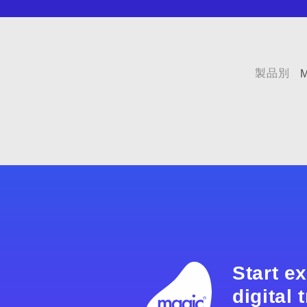
製品別
M
Start e
digital