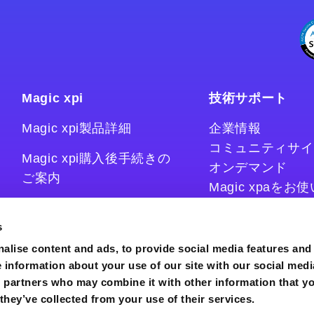
Magic xpi
技術サポート
Magic xpi製品詳細
企業情報
コミュニティサイ
Magic xpi購入後手続きの
オンデマンド
ご案内
Magic xpaを
Magic xpiをお
Magic xpi Cloud Gateway
技術情報サイト
s
コラム
alise content and ads, to provide social media features and
e information about your use of our site with our social medi
s partners who may combine it with other information that y
they’ve collected from your use of their services.