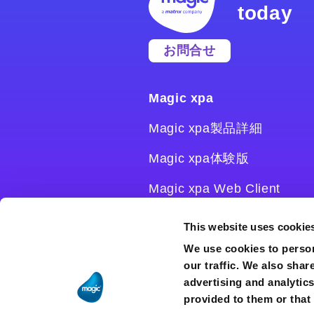
today
お問合せ
Magic xpa
Magic xpa製品詳細
Magic xpa体験版
Magic xpa Web Client
Magic xpa関連ソフトウェ
This website uses cookie
ア
We use cookies to person
our traffic. We also shar
ユーザー登録/ライセンス発
advertising and analytic
行
provided to them or that 