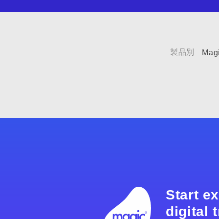
製品別
Mag
Start e
digital