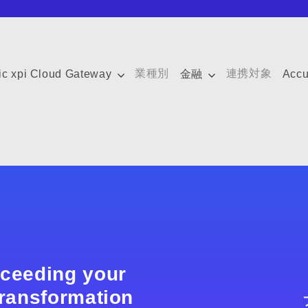
業種別
連携対象
ic xpi Cloud Gateway
金融
Acc
xceeding your
 transformation