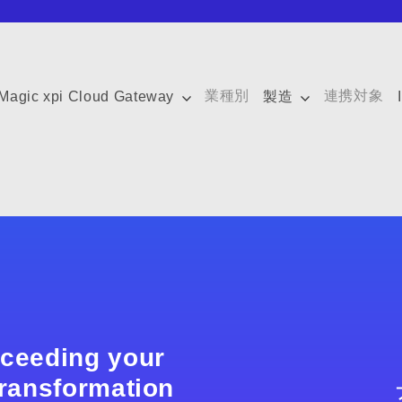
業種別
連携対象
Magic xpi Cloud Gateway
製造
xceeding your
 transformation