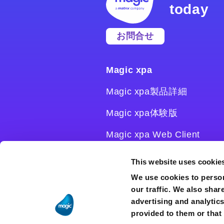
today
お問合せ
Magic xpa
Magic xpa製品詳細
Magic xpa体験版
Magic xpa Web Client
Magic xpa関連ソフトウェ
This website uses cookie
ア
We use cookies to person
our traffic. We also shar
ユーザー登録/ライセンス発
advertising and analytic
行
provided to them or that 