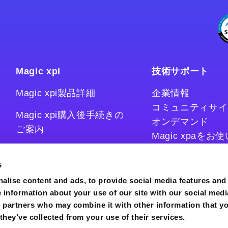
Magic xpi
技術サポート
Magic xpi製品詳細
企業情報
コミュニティサイ
Magic xpi購入後手続きの
オンデマンド
ご案内
Magic xpaを
Magic xpiをお
Magic xpi Cloud Gateway
技術情報サイト
s
コラム
alise content and ads, to provide social media features and
e information about your use of our site with our social medi
s partners who may combine it with other information that y
they’ve collected from your use of their services.