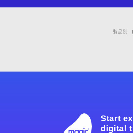
製品別
Start e
digital