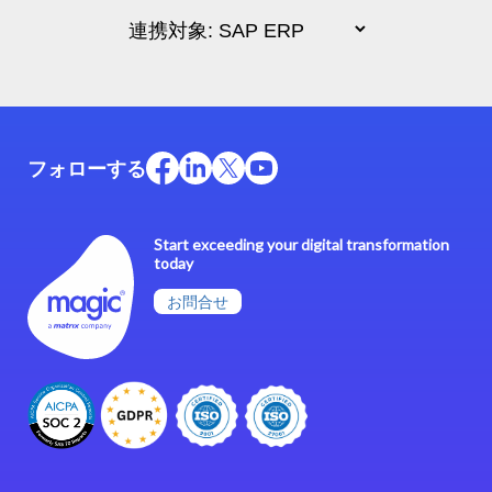
フォローする
Start exceeding your digital transformation
today
お問合せ